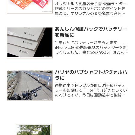
ンドプレゼントコース 千葉県
オリジナルの変身名乗り音 仮面ライダー
鎧武シリーズのガシャポンのポイントを
集めて、オリジナルの変身名乗り音を作
ってもらいましたよ。鎧武の放送中に CM
で出てくるスズキヤマト君のアレです。
あんしん保証パックでバッテリー
を新品に
1 年ごとにバッテリーがもらえます
iPhone 以外の携帯電話のバッテリーを新
しくしました。妻と父の 933SH はあん
しん保証パックに加入しているので 1 年
ごとにバッテリーがもらえます。
ハリヤのハブシャフトがヴァルハ
ラに
通勤途中でトラブルが昨日派手にバッテ
リーを破壊して (´・ω・`)ｼｮﾎﾞﾝ としてい
たわけですが、今日は通勤途中で後輪が
ガタガタになってしまい、5km 近く押し
ていくことになりました。しばらく自転
車には乗るなというお告げでしょう
か……