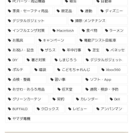
PCパーツ・周辺機器
報告
自動車
家具・セーフティ用品
限定品
通勤
ディズニー
デジタルガジェット
掃除･メンテナンス
インフルエンザ対策
Macintosh
食べ物
ラーメン
お風呂
キャンペーン
電動アシスト自転車
お祝い・記念
ザらス
年中行事
芝生
ベネッセ
DIY
暑さ対策
しまじろう
デジタルガジェット
ポルテ
福袋
こどもちゃれんじ
Xbox360
点検・整備
習い事
ソフト・App
おせわ・おふろ用品
任天堂
通院・検診・予防
グリーンカーテン
契約
カレンダー
Dell
BUFFALO
クロックス
レビュー
アンパンマン
ヤマダ電機