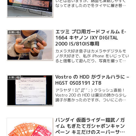
いとは思いますが、路面も凍結しやすく
なってきましたので冬タイヤに履き替え
ることにしました。
エツミ プロ用ガードフィルム E-
お買い物
1664 キヤノン IXY DIGITAL
2000 IS/810IS専用
カメラ大好き息子はカメラやデジタルモ
ノが大好きで、私が iPhone をいじってい
ると強奪して遊んだり、写真を撮ってい
ると自分で撮りたがります。K-m では写
真の削除ダイヤログを出して私を焦らせ
たりして遊んでいますが、最近は IXY で
Vostro の HDD がヴァルハラに –
お買い物
遊ぶ...
HGST 0S03191 2TB
アラヤダ！Σ(ﾟДﾟ″；) クラッシュ直前！
Vostro 200 の HDD は震災の時から少し
調子が悪かったのですが、ついにこのよ
うなアラートが表示されてきたので交換
することにしました。
バンダイ 仮面ライダー鎧武／ガ
イム もぎたてガシャポンキャン
ペーン キミだけのスーパーサウ