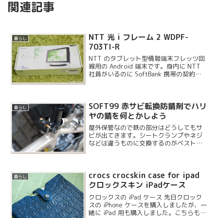
関連記事
NTT 光 i フレーム 2 WDPF-
暮らし
703TI-R
NTT のタブレット型情報端末フレッツ回
線用の Android 端末です。身内に NTT
社員がいるのに SoftBank 携帯の契約を
4 台もしている裏切り者でお馴染みの私
ですが、自宅の回線は栄光と信頼の NTT
B フレッツとひかり電...
SOFT99 赤サビ転換防錆剤でハリ
暮らし
ヤの錆を何とかしよう
屋外保管なので鉄の部分はどうしてもサ
ビが出てきます。シートクランプやネジ
などは違うものに交換するのがベストで
すが、前カゴやリアキャリアなどのサビ
もあるので、まずはケミカルでなんとか
してみることにしました。
crocs crocskin case for ipad
暮らし
クロックスキン iPadケース
クロックスの iPad ケース 先日クロック
スの iPhone ケースを購入しましたが、一
緒に iPad 用も購入しました。こちらも