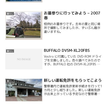
10 周年記念モデルになっています。
お墓参りに行ってみよう – 2007
暮らし
春
恒例のお墓参りです。去年の夏と同じ場
所で撮影してみましたが、ずいぶん趣が
違いますね。
BUFFALO DVSM-XL20FBS
暮らし
Vostro に付属していた DVD-ROM ドライ
ブを交換しました。色々調べてみたので
すが、BUFFALO 社の DVSM-XL20FBS と
いうモデルに決定しました。機能的には
もう少し安いモデルでも充分なのです
が、折角ですので色々付いて...
新しい運転免許をもらってこよう
暮らし
警察署内で運転免許更新手続きを行って1
カ月と少し経ちました。新しい運転免許
が出来上がっている予定なので警察署に
行ってきました。