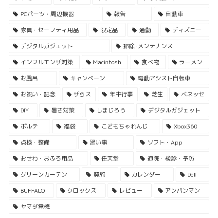
PCパーツ・周辺機器
報告
自動車
家具・セーフティ用品
限定品
通勤
ディズニー
デジタルガジェット
掃除･メンテナンス
インフルエンザ対策
Macintosh
食べ物
ラーメン
お風呂
キャンペーン
電動アシスト自転車
お祝い・記念
ザらス
年中行事
芝生
ベネッセ
DIY
暑さ対策
しまじろう
デジタルガジェット
ポルテ
福袋
こどもちゃれんじ
Xbox360
点検・整備
習い事
ソフト・App
おせわ・おふろ用品
任天堂
通院・検診・予防
グリーンカーテン
契約
カレンダー
Dell
BUFFALO
クロックス
レビュー
アンパンマン
ヤマダ電機