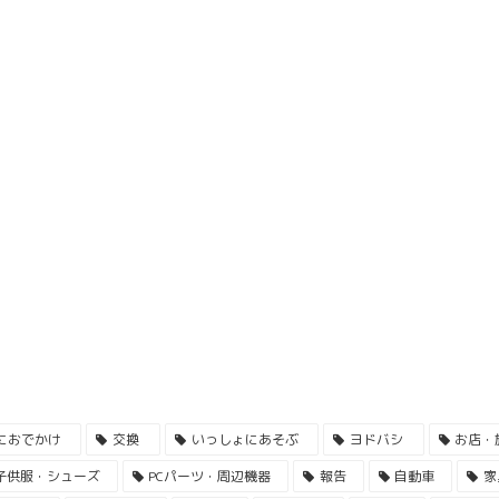
におでかけ
交換
いっしょにあそぶ
ヨドバシ
お店・
子供服・シューズ
PCパーツ・周辺機器
報告
自動車
家