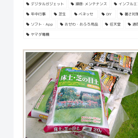
デジタルガジェット
掃除･メンテナンス
インフルエ
年中行事
芝生
ベネッセ
DIY
暑さ対
ソフト・App
おせわ・おふろ用品
任天堂
通
ヤマダ電機