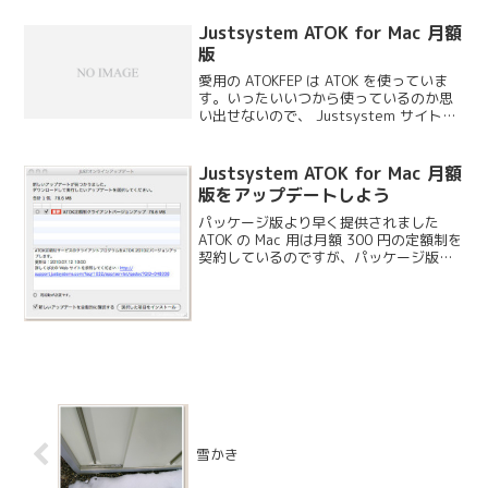
Justsystem ATOK for Mac 月額
版
愛用の ATOKFEP は ATOK を使っていま
す。いったいいつから使っているのか思
い出せないので、 Justsystem サイトの
お客様カウンター で登録内容の確認をし
てみたら、96 年の一太郎 V.6.3 の頃から
使っている様です。M...
Justsystem ATOK for Mac 月額
版をアップデートしよう
パッケージ版より早く提供されました
ATOK の Mac 用は月額 300 円の定額制を
契約しているのですが、パッケージ版に
先だって新しいバージョンになりまし
た。数ヶ月遅れだと思っていたのでかな
りびっくりしました。
雪かき