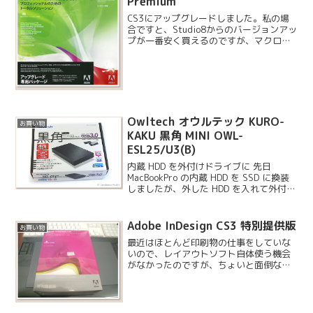
Premium
CS3にアップグレードしました。私の場
合ですと、Studio8からのバージョンアッ
プが一番安く買えるのですが、マクロメ
ディアで登録していたシリアルがアドビ
側で見つかりませんでした。結局統合手
続きに丸々１ヶ月かかり、やっとシリア
ルが統合された...
Owltech オウルテック KURO-
お買い物
KAKU 黒角 MINI OWL-
ESL25/U3(B)
内蔵 HDD を外付けドライブに 先日
MacBookPro の内蔵 HDD を SSD に換装
しましたが、外した HDD を入れて外付け
ドライブにするのでケースを購入しまし
た。ケースは各社からいろいろ発売され
ていますが、比較検討の結果こち...
Adobe InDesign CS3 特別提供版
お買い物
最近はほとんど印刷物の仕事をしていな
いので、レイアウトソフト自体使う機会
がなかったのですが、ちょいと面倒な仕
事を押しつけられたので InDesign を購入
することになりました。この面倒な仕事
は毎年あり、一昨年からは他社が持って
いってくれて...