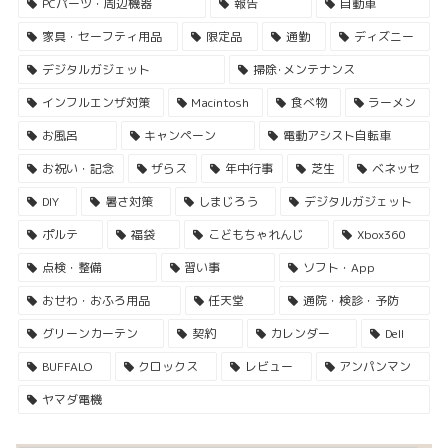
PCパーツ・周辺機器
報告
自動車
家具・セーフティ用品
限定品
通勤
ディズニー
デジタルガジェット
掃除･メンテナンス
インフルエンザ対策
Macintosh
食べ物
ラーメン
お風呂
キャンペーン
電動アシスト自転車
お祝い・記念
ザらス
年中行事
芝生
ベネッセ
DIY
暑さ対策
しまじろう
デジタルガジェット
ポルテ
福袋
こどもちゃれんじ
Xbox360
点検・整備
習い事
ソフト・App
おせわ・おふろ用品
任天堂
通院・検診・予防
グリーンカーテン
契約
カレンダー
Dell
BUFFALO
クロックス
レビュー
アンパンマン
ヤマダ電機