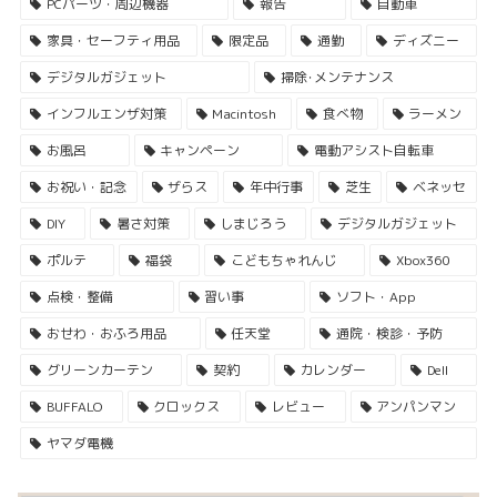
PCパーツ・周辺機器
報告
自動車
家具・セーフティ用品
限定品
通勤
ディズニー
デジタルガジェット
掃除･メンテナンス
インフルエンザ対策
Macintosh
食べ物
ラーメン
お風呂
キャンペーン
電動アシスト自転車
お祝い・記念
ザらス
年中行事
芝生
ベネッセ
DIY
暑さ対策
しまじろう
デジタルガジェット
ポルテ
福袋
こどもちゃれんじ
Xbox360
点検・整備
習い事
ソフト・App
おせわ・おふろ用品
任天堂
通院・検診・予防
グリーンカーテン
契約
カレンダー
Dell
BUFFALO
クロックス
レビュー
アンパンマン
ヤマダ電機