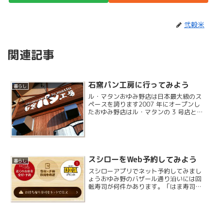
弐穀米
関連記事
石窯パン工房に行ってみよう
暮らし
ル・マタンおゆみ野店は日本最大級のス
ペースを誇ります2007 年にオープンし
たおゆみ野店はル・マタンの 3 号店とな
ります。駐車スペースは60 台分もあり、
いつもお客さんで賑わっています。定期
的にイベントもあり、元旦には甘酒も振
る舞われたり...
スシローをWeb予約してみよう
暮らし
スシローアプリでネット予約してみまし
ょうおゆみ野のバザール通り沿いには回
転寿司が何件かあります。「はま寿司」
は数ヶ月前に回転をやめてしまい、「や
まと」はもともと高価格路線、残る「ス
シロー」は正当派の庶民的回転寿司とし