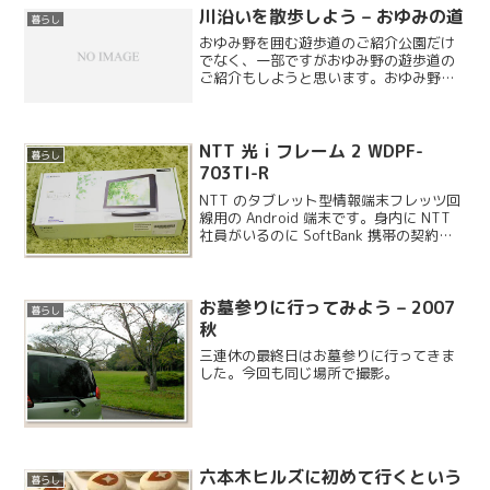
てそれぞれ違う系統に分か...
川沿いを散歩しよう – おゆみの道
暮らし
おゆみ野を囲む遊歩道のご紹介公園だけ
でなく、一部ですがおゆみ野の遊歩道の
ご紹介もしようと思います。おゆみ野を
ぐるっと一周できる遊歩道は、 おゆみの
道と呼ばれる中央の道沿いに大百池へと
流れる川があり、公園へ行くまでの間も
楽しめます。
NTT 光 i フレーム 2 WDPF-
暮らし
703TI-R
NTT のタブレット型情報端末フレッツ回
線用の Android 端末です。身内に NTT
社員がいるのに SoftBank 携帯の契約を
4 台もしている裏切り者でお馴染みの私
ですが、自宅の回線は栄光と信頼の NTT
B フレッツとひかり電...
お墓参りに行ってみよう – 2007
暮らし
秋
三連休の最終日はお墓参りに行ってきま
した。今回も同じ場所で撮影。
六本木ヒルズに初めて行くという
暮らし