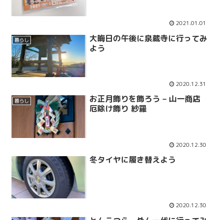
2021.01.01
大晦日の午後に泉蔵寺に行ってみ
暮らし
よう
2020.12.31
お正月飾りを飾ろう – 山一商店
暮らし
厄除け飾り 紗羅
2020.12.30
冬タイヤに履き替えよう
2020.12.30