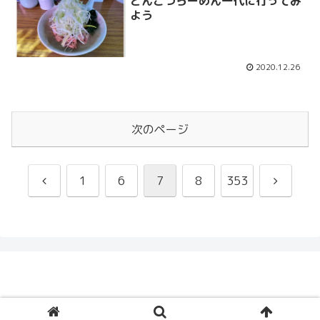
とんこつらーめん一代に行ってみ
よう
2020.12.26
次のページ
前
次
1
6
7
8
353
へ
へ
© 2005 Ceruberus Husky.